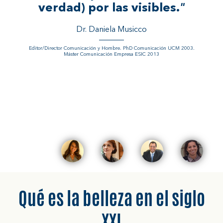
verdad) por las visibles.
"
César Velázquez Ossa
Dr. Daniela Musicco
Universidad de La Santa Croce en Roma (ITALIA)
"
Editor/Director Comunicación y Hombre. PhD Comunicación UCM 2003.
Máster Comunicación Empresa ESIC 2013
Donatella Pacelli
"
"
Universitá Lumsa (ITALIA)
Alfred Sonnenfeld
Daria Forlenza
Daria Forlenza es Doctora y Profesora en Sociología
Qué es la belleza en el siglo
XXI